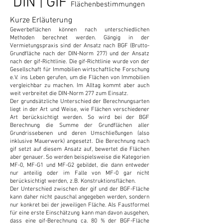
DIN | GIF
Flächenbestimmungen
Kurze Erläuterung
Gewerbeflächen können nach unterschiedlichen
Methoden berechnet werden. Gängig in der
Vermietungspraxis sind der Ansatz nach BGF (Brutto-
Grundfläche nach der DIN-Norm 277) und der Ansatz
nach der gif-Richtlinie. Die gif-Richtlinie wurde von der
Gesellschaft für Immobilien wirtschaftliche Forschung
e.V. ins Leben gerufen, um die Flächen von Immobilien
vergleichbar zu machen. Im Alltag kommt aber auch
weit verbreitet die DIN-Norm 277 zum Einsatz.
Der grundsätzliche Unterschied der Berechnungsarten
liegt in der Art und Weise, wie Flächen verschiedener
Art berücksichtigt werden. So wird bei der BGF
Berechnung die Summe der Grundflächen aller
Grundrissebenen und deren Umschließungen (also
inklusive Mauerwerk) angesetzt. Die Berechnung nach
gif setzt auf diesem Ansatz auf, bewertet die Flächen
aber genauer. So werden beispielsweise die Kategorien
MF-0, MF-G1 und MF-G2 gebildet, die dann entweder
nur anteilig oder im Falle von MF-0 gar nicht
berücksichtigt werden, z.B. Konstruktionsflächen.
Der Unterschied zwischen der gif und der BGF-Fläche
kann daher nicht pauschal angegeben werden, sondern
nur konkret bei der jeweiligen Fläche. Als Faustformel
für eine erste Einschätzung kann man davon ausgehen,
dass eine gif-Berechnung ca. 80 % der BGF-Fläche