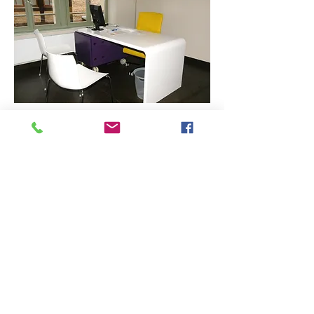
09
Arzt Schreibtisch
Arbeitsplatz für Gespräche
Die Patientengespräche finden in den entsprechenden
Ärztezimmern statt. Hier ein Arzt-Zimmer mit
femininer Note. Die Schreibtischplatte weiß, der
Rollcontainer violett.