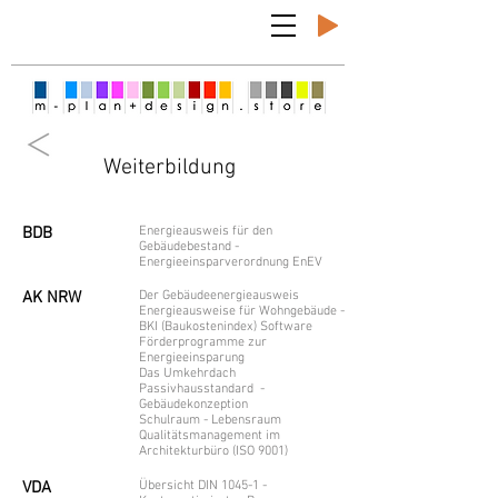
Weiterbildung
BDB
Energieausweis für den
Gebäudebestand -
Energieeinsparverordnung EnEV
AK NRW
Der Gebäudeenergieausweis
Energieausweise für Wohngebäude -
BKI (Baukostenindex) Software
Förderprogramme zur
Energieeinsparung
Das Umkehrdach
Passivhausstandard -
Gebäudekonzeption
Schulraum - Lebensraum
Qualitätsmanagement im
Architekturbüro (ISO 9001)
VDA
Übersicht DIN 1045-1 -