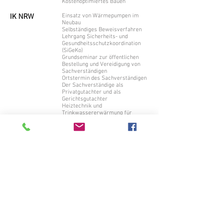
Kostenoptimiertes Bauen
IK NRW
Einsatz von Wärmepumpen im
Neubau
Selbständiges Beweisverfahren
Lehrgang Sicherheits- und
Gesundheitsschutzkoordination
(SiGeKo)
Grundseminar zur öffentlichen
Bestellung und Vereidigung von
Sachverständigen
Ortstermin des Sachverständigen
Der Sachverständige als
Privatgutachter und als
Gerichtsgutachter
Heiztechnik und
Trinkwassererwärmung für
Bauingenieure
Wärmedämm-Verbundsystem - Neue
EnEv 2014
Bewertung von bebauten und
unbebauten Grundstücken
IK LSA
Lehrgang Sicherheits- und
Gesundheitsschutzkoordination
(SiGeKo)
RWTH
Lehrgang zur Bewertung und
Aachen
Begutachtung von bebauten und
unbeba
uten
Grundstücken